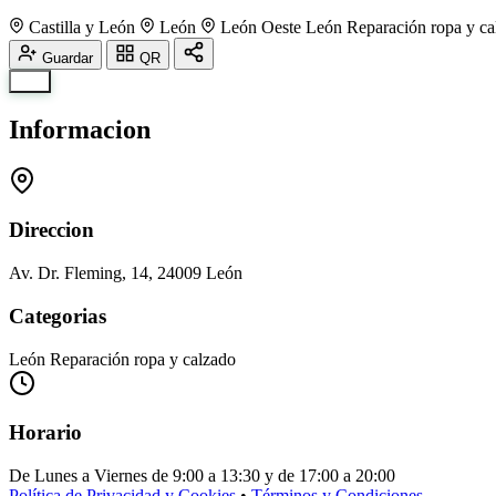
Castilla y León
León
León Oeste
León
Reparación ropa y ca
Guardar
QR
Info
Informacion
Direccion
Av. Dr. Fleming, 14, 24009 León
Categorias
León
Reparación ropa y calzado
Horario
De Lunes a Viernes de 9:00 a 13:30 y de 17:00 a 20:00
Política de Privacidad y Cookies
•
Términos y Condiciones