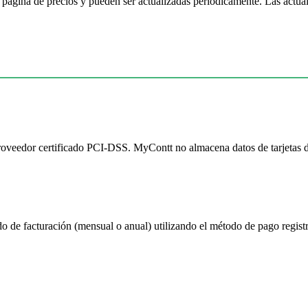
a página de precios y pueden ser actualizadas periódicamente. Las actual
roveedor certificado PCI-DSS. MyContt no almacena datos de tarjetas de
o de facturación (mensual o anual) utilizando el método de pago registr